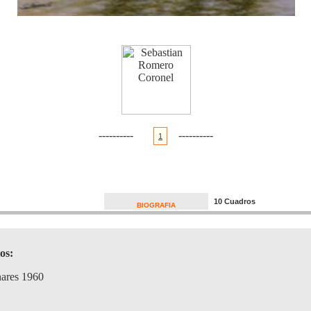
----------
----------
1
10 Cuadros
BIOGRAFIA
os:
ares 1960