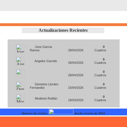
Actualizaciones Recientes
Jose Garcia
0
Ramos
28/04/2026
Cuadros
6
Angeles Garrido
28/04/2026
Cuadros
0
28/04/2026
Cuadros
Demetrio Llorden
0
Fernandez
15/04/2026
Cuadros
0
Modesto Roldán
18/03/2026
Cuadros
Número de visitas:
desde verano de 2004