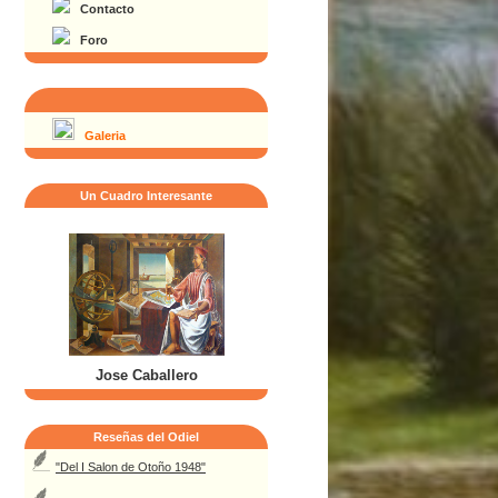
Contacto
Foro
Galeria
Un Cuadro Interesante
Jose Caballero
Reseñas del Odiel
"Del I Salon de Otoño 1948"