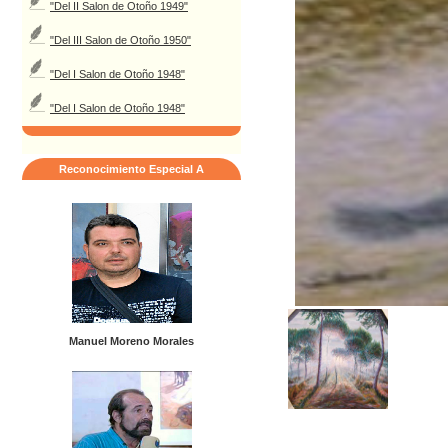
"Del II Salon de Otoño 1949"
"Del III Salon de Otoño 1950"
"Del I Salon de Otoño 1948"
"Del I Salon de Otoño 1948"
Reconocimiento Especial A
Manuel Moreno Morales