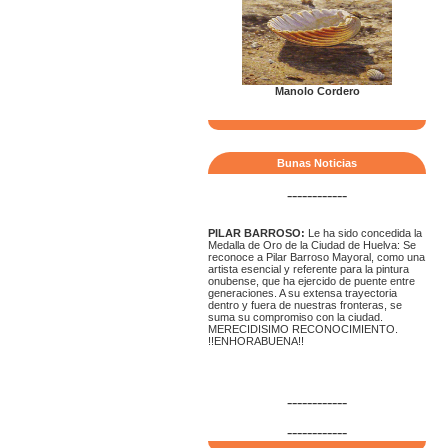
Manolo Cordero
Bunas Noticias
------------
PILAR BARROSO:
Le ha sido concedida la
Medalla de Oro de la Ciudad de Huelva: Se
reconoce a Pilar Barroso Mayoral, como una
artista esencial y referente para la pintura
onubense, que ha ejercido de puente entre
generaciones. A su extensa trayectoria
dentro y fuera de nuestras fronteras, se
suma su compromiso con la ciudad.
MERECIDISIMO RECONOCIMIENTO.
!!ENHORABUENA!!
------------
------------