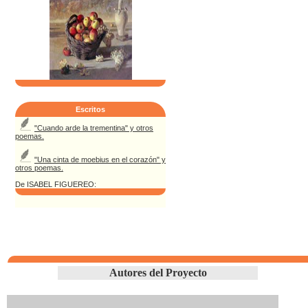
Escritos
"Cuando arde la trementina" y otros
poemas.
"Una cinta de moebius en el corazón" y
otros poemas.
De ISABEL FIGUEREO:
Autores del Proyecto