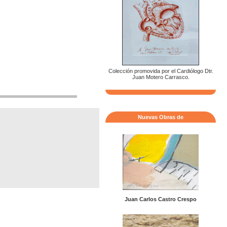
Colección promovida por el Cardiólogo Dtr.
Juan Motero Carrasco.
Nuevas Obras de
Juan Carlos Castro Crespo