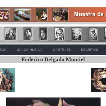
LEON
SALON HUELVA
CARTELES
ESCRITOS
Federico Delgado Montiel