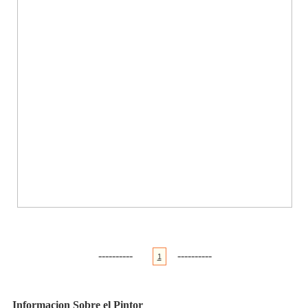
----------
----------
1
Informacion Sobre el Pintor