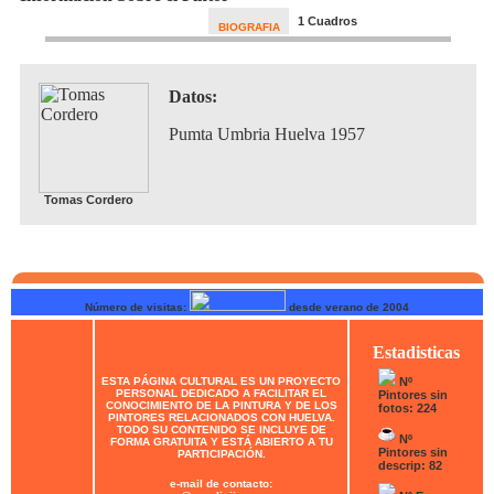
1 Cuadros
BIOGRAFIA
Datos:
Pumta Umbria Huelva 1957
Tomas Cordero
Número de visitas:
desde verano de 2004
Estadisticas
ESTA PÁGINA CULTURAL ES UN PROYECTO
Nº
PERSONAL DEDICADO A FACILITAR EL
Pintores sin
CONOCIMIENTO DE LA PINTURA Y DE LOS
fotos: 224
PINTORES RELACIONADOS CON HUELVA.
TODO SU CONTENIDO SE INCLUYE DE
Nº
FORMA GRATUITA Y ESTÁ ABIERTO A TU
Pintores sin
PARTICIPACIÓN.
descrip: 82
e-mail de contacto: