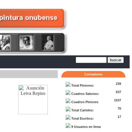
Contadores
239
Total Pintores:
537
Cuadros Salones:
1537
Cuadros Pintores
70
Total Carteles:
17
Total Escritos:
9 Usuarios en linea