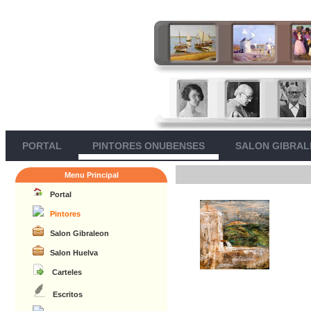
PORTAL
PINTORES ONUBENSES
SALON GIBRA
Menu Principal
Portal
Pintores
Salon Gibraleon
Salon Huelva
Carteles
Escritos