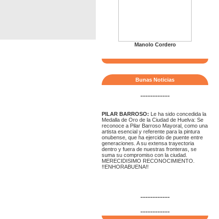
Manolo Cordero
Bunas Noticias
------------
PILAR BARROSO:
Le ha sido concedida la
Medalla de Oro de la Ciudad de Huelva: Se
reconoce a Pilar Barroso Mayoral, como una
artista esencial y referente para la pintura
onubense, que ha ejercido de puente entre
generaciones. A su extensa trayectoria
dentro y fuera de nuestras fronteras, se
suma su compromiso con la ciudad.
MERECIDISIMO RECONOCIMIENTO.
!!ENHORABUENA!!
------------
------------