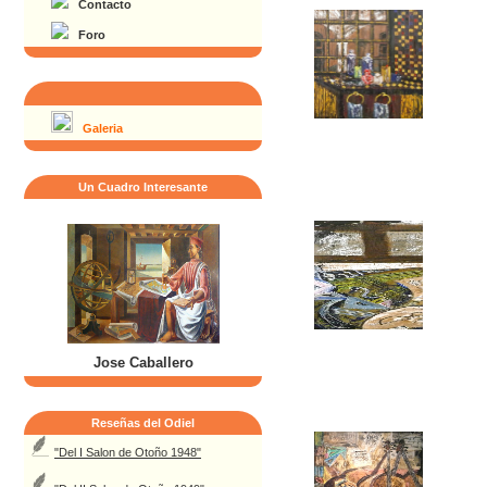
Contacto
Foro
Galeria
Un Cuadro Interesante
Jose Caballero
Reseñas del Odiel
"Del I Salon de Otoño 1948"