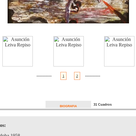
----------
----------
1
2
31 Cuadros
BIOGRAFIA
os:
doba 1958