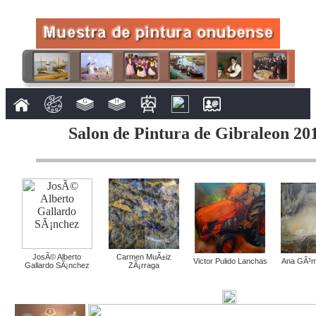
Salon de Pintura de Gibraleon 201
JosÃ© Alberto
Carmen MuÃ±iz
Victor Pulido Lanchas
Ana GÃ³me
Gallardo SÃ¡nchez
ZÃ¡rraga