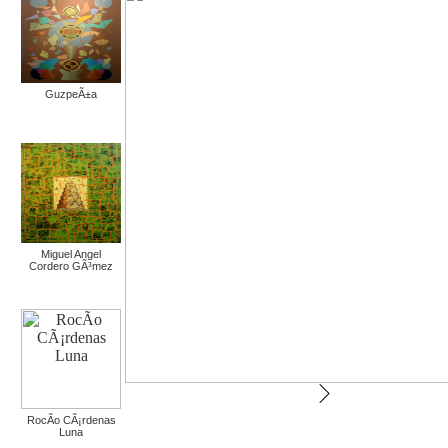
GuzpeÃ±a
Miguel Angel
Cordero GÃ³mez
RocÃ­o CÃ¡rdenas
Luna