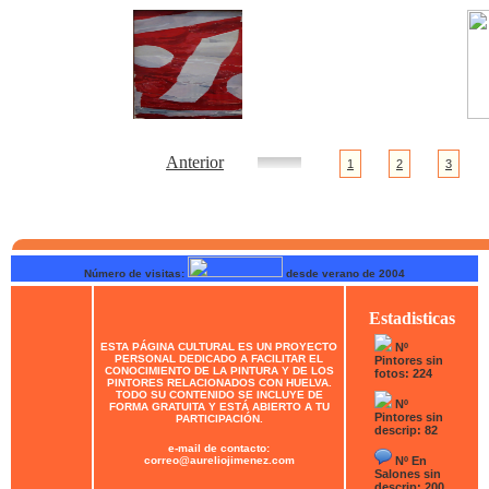
Anterior
1
2
3
Número de visitas:
desde verano de 2004
Estadisticas
ESTA PÁGINA CULTURAL ES UN PROYECTO
Nº
PERSONAL DEDICADO A FACILITAR EL
Pintores sin
CONOCIMIENTO DE LA PINTURA Y DE LOS
fotos: 224
PINTORES RELACIONADOS CON HUELVA.
TODO SU CONTENIDO SE INCLUYE DE
Nº
FORMA GRATUITA Y ESTÁ ABIERTO A TU
Pintores sin
PARTICIPACIÓN.
descrip: 82
e-mail de contacto:
correo@aureliojimenez.com
Nº En
Salones sin
descrip: 200