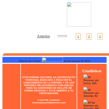
Anterior
1
2
3
Número de visitas:
desde verano de 2004
Estadisticas
ESTA PÁGINA CULTURAL ES UN PROYECTO
Nº
PERSONAL DEDICADO A FACILITAR EL
Pintores sin
CONOCIMIENTO DE LA PINTURA Y DE LOS
fotos: 224
PINTORES RELACIONADOS CON HUELVA.
TODO SU CONTENIDO SE INCLUYE DE
Nº
FORMA GRATUITA Y ESTÁ ABIERTO A TU
Pintores sin
PARTICIPACIÓN.
descrip: 82
e-mail de contacto:
correo@aureliojimenez.com
Nº En
Salones sin
descrip: 200