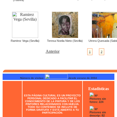
Ramirez Vega (Sevilla)
Teresa Noelia Nieto (Sevilla)
Utrera Quesada (Sabi
Anterior
1
2
Número de visitas:
desde verano de 2004
Estadisticas
ESTA PÁGINA CULTURAL ES UN PROYECTO
Nº
PERSONAL DEDICADO A FACILITAR EL
Pintores sin
CONOCIMIENTO DE LA PINTURA Y DE LOS
fotos: 224
PINTORES RELACIONADOS CON HUELVA.
TODO SU CONTENIDO SE INCLUYE DE
Nº
FORMA GRATUITA Y ESTÁ ABIERTO A TU
Pintores sin
PARTICIPACIÓN.
descrip: 82