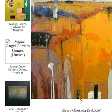
Manuel Bouzo
(BaÃ±os de
Molgas)
Miguel Angel
Cordero Gomez
(Huelva)
Pepe Hernandez
Utrera Quesada (Sabiote)
(Huelva)