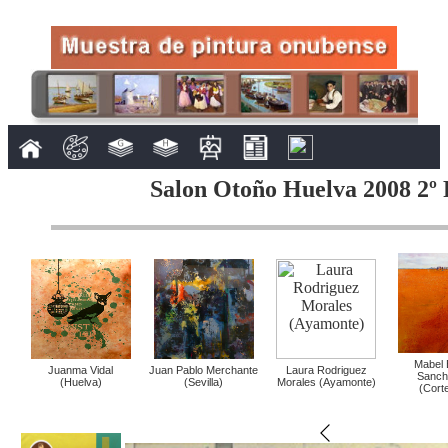
Salon Otoño Huelva 2008 2º 
Mabel 
Juanma Vidal
Juan Pablo Merchante
Laura Rodriguez
Sanch
(Huelva)
(Sevilla)
Morales (Ayamonte)
(Cort