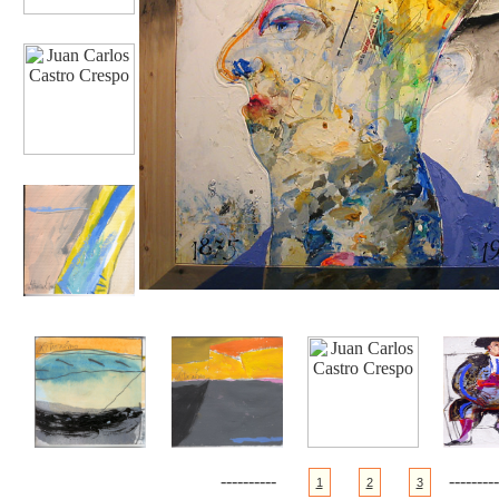
----------
---------
1
2
3