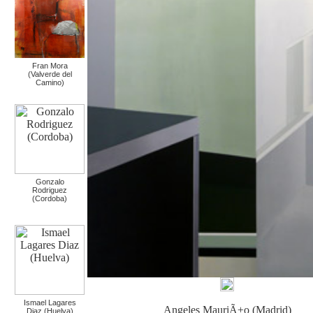
Fran Mora
(Valverde del
Camino)
Gonzalo
Rodriguez
(Cordoba)
Ismael Lagares
Angeles MauriÃ±o (Madrid)
Diaz (Huelva)