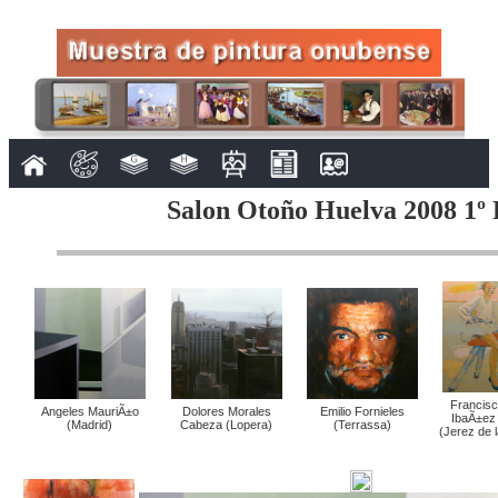
Salon Otoño Huelva 2008 1º 
Francisc
Angeles MauriÃ±o
Dolores Morales
Emilio Fornieles
IbaÃ±ez
(Madrid)
Cabeza (Lopera)
(Terrassa)
(Jerez de l