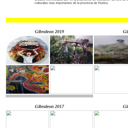
culturales mas importantes de la provincia de Huelva
Gibraleon 2019
Gi
Gibraleon 2017
Gi