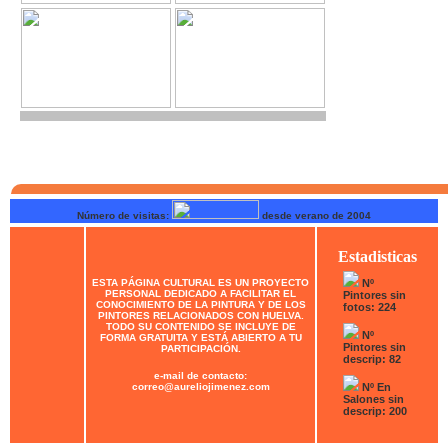
Número de visitas:
desde verano de 2004
Estadisticas
ESTA PÁGINA CULTURAL ES UN PROYECTO
Nº
PERSONAL DEDICADO A FACILITAR EL
Pintores sin
CONOCIMIENTO DE LA PINTURA Y DE LOS
fotos: 224
PINTORES RELACIONADOS CON HUELVA.
TODO SU CONTENIDO SE INCLUYE DE
Nº
FORMA GRATUITA Y ESTÁ ABIERTO A TU
Pintores sin
PARTICIPACIÓN.
descrip: 82
e-mail de contacto:
correo@aureliojimenez.com
Nº En
Salones sin
descrip: 200