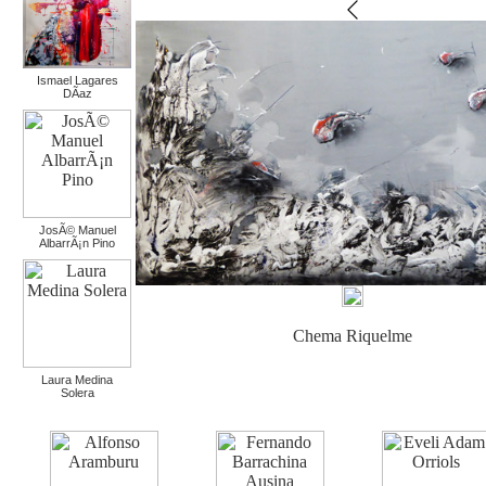
Ismael Lagares
DÃ­az
JosÃ© Manuel
AlbarrÃ¡n Pino
Chema Riquelme
Laura Medina
Solera