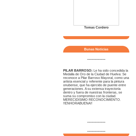
Tomas Cordero
Bunas Noticias
------------
PILAR BARROSO:
Le ha sido concedida la
Medalla de Oro de la Ciudad de Huelva: Se
reconoce a Pilar Barroso Mayoral, como una
artista esencial y referente para la pintura
onubense, que ha ejercido de puente entre
generaciones. A su extensa trayectoria
dentro y fuera de nuestras fronteras, se
suma su compromiso con la ciudad.
MERECIDISIMO RECONOCIMIENTO.
!!ENHORABUENA!!
------------
------------