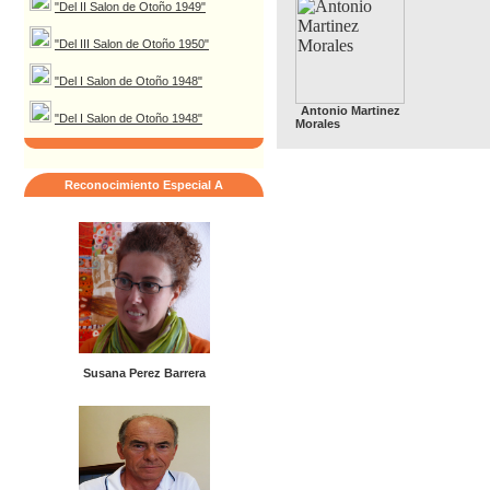
"Del II Salon de Otoño 1949"
"Del III Salon de Otoño 1950"
"Del I Salon de Otoño 1948"
Antonio Martinez
"Del I Salon de Otoño 1948"
Morales
Reconocimiento Especial A
Susana Perez Barrera