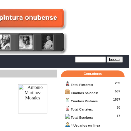
Contadores
239
Total Pintores:
537
Cuadros Salones:
1537
Cuadros Pintores
70
Total Carteles:
17
Total Escritos:
4 Usuarios en linea