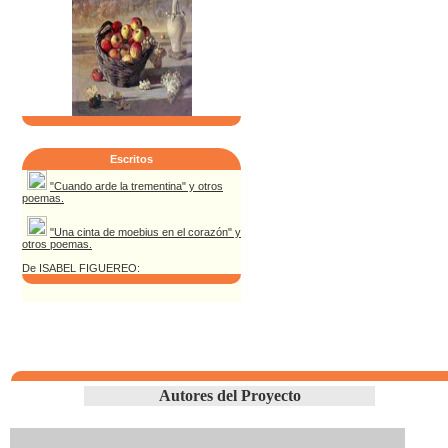
Escritos
"Cuando arde la trementina" y otros
poemas.
"Una cinta de moebius en el corazón" y
otros poemas.
De ISABEL FIGUEREO:
Autores del Proyecto