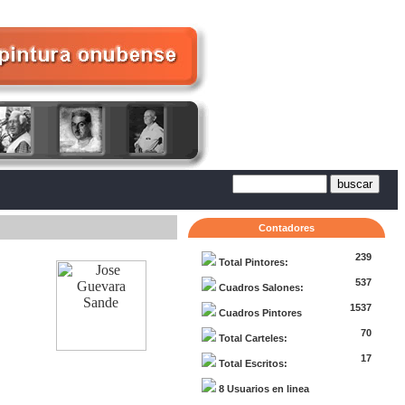
Contadores
239
Total Pintores:
537
Cuadros Salones:
1537
Cuadros Pintores
70
Total Carteles:
17
Total Escritos:
8 Usuarios en linea