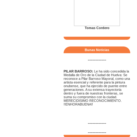
Tomas Cordero
Bunas Noticias
------------
PILAR BARROSO:
Le ha sido concedida la
Medalla de Oro de la Ciudad de Huelva: Se
reconoce a Pilar Barroso Mayoral, como una
artista esencial y referente para la pintura
onubense, que ha ejercido de puente entre
generaciones. A su extensa trayectoria
dentro y fuera de nuestras fronteras, se
suma su compromiso con la ciudad.
MERECIDISIMO RECONOCIMIENTO.
!!ENHORABUENA!!
------------
------------