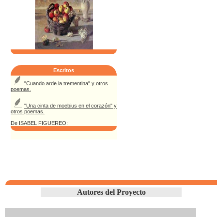
Escritos
"Cuando arde la trementina" y otros
poemas.
"Una cinta de moebius en el corazón" y
otros poemas.
De ISABEL FIGUEREO:
Autores del Proyecto