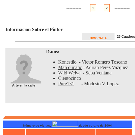
----------
----------
1
2
Informacion Sobre el Pintor
23 Cuadros
BIOGRAFIA
Datos:
Konestilo
- Victor Romero Toscano
Man o matic
- Adrian Perez Vazquez
Wild Welva
- Seba Ventana
Cientocinco
Pure131
- Modesto V Lope
Arte en la calle
Número de visitas:
desde verano de 2004