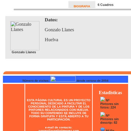
6 Cuadros
BIOGRAFIA
Datos:
Gonzalo Llanes
Huelva
Gonzalo Llanes
Número de visitas:
desde verano de 2004
Estadisticas
ESTA PÁGINA CULTURAL ES UN PROYECTO
Nº
PERSONAL DEDICADO A FACILITAR EL
Pintores sin
CONOCIMIENTO DE LA PINTURA Y DE LOS
fotos: 224
PINTORES RELACIONADOS CON HUELVA.
TODO SU CONTENIDO SE INCLUYE DE
Nº
FORMA GRATUITA Y ESTÁ ABIERTO A TU
Pintores sin
PARTICIPACIÓN.
descrip: 82
e-mail de contacto:
correo@aureliojimenez.com
Nº En