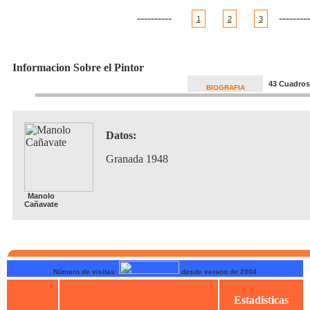
----------
---------
1
2
3
Informacion Sobre el Pintor
43 Cuadros
BIOGRAFIA
Datos:
Granada 1948
Manolo
Cañavate
Número de visitas:
desde verano de 2004
Estadisticas