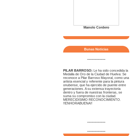
Manolo Cordero
Bunas Noticias
------------
PILAR BARROSO:
Le ha sido concedida la
Medalla de Oro de la Ciudad de Huelva: Se
reconoce a Pilar Barroso Mayoral, como una
artista esencial y referente para la pintura
onubense, que ha ejercido de puente entre
generaciones. A su extensa trayectoria
dentro y fuera de nuestras fronteras, se
suma su compromiso con la ciudad.
MERECIDISIMO RECONOCIMIENTO.
!!ENHORABUENA!!
------------
------------