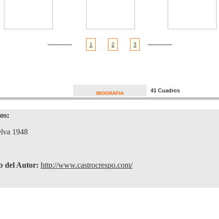
----------
----------
1
2
3
41 Cuadros
BIOGRAFIA
os:
lva 1948
 del Autor:
http://www.castrocrespo.com/