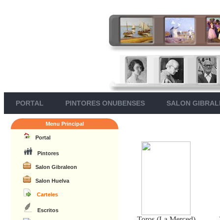
PORTAL
PINTORES ONUBENSES
SALON GIBRA
Menu Principal
Portal
Pintores
Salon Gibraleon
Salon Huelva
Carteles
Escritos
Toros (La Merced)