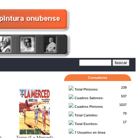
Contadores
239
Total Pintores:
537
Cuadros Salones:
1537
Cuadros Pintores
70
Total Carteles:
17
Total Escritos:
7 Usuarios en linea
)
Toros (La Merced)