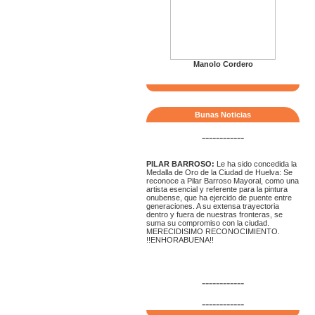
Manolo Cordero
Bunas Noticias
------------
PILAR BARROSO:
Le ha sido concedida la
Medalla de Oro de la Ciudad de Huelva: Se
reconoce a Pilar Barroso Mayoral, como una
artista esencial y referente para la pintura
onubense, que ha ejercido de puente entre
generaciones. A su extensa trayectoria
dentro y fuera de nuestras fronteras, se
suma su compromiso con la ciudad.
MERECIDISIMO RECONOCIMIENTO.
!!ENHORABUENA!!
------------
------------