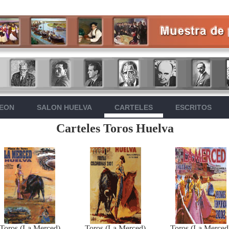
LEON
SALON HUELVA
CARTELES
ESCRITOS
Carteles Toros Huelva
Toros (La Merced)
Toros (La Merced)
Toros (La Merced