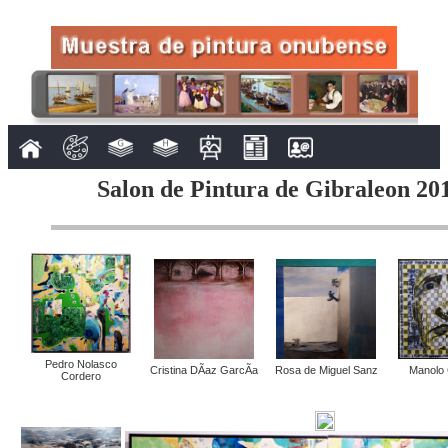
Salon de Pintura de Gibraleon 201
Pedro Nolasco
Cristina DÃ­az GarcÃ­a
Rosa de Miguel Sanz
Manolo 
Cordero