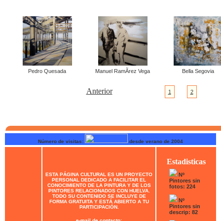
Pedro Quesada
Manuel RamÃ­rez Vega
Bella Segovia
Anterior
1
2
Número de visitas:
desde verano de 2004
Estadisticas
ESTA PÁGINA CULTURAL ES UN PROYECTO
Nº
PERSONAL DEDICADO A FACILITAR EL
Pintores sin
CONOCIMIENTO DE LA PINTURA Y DE LOS
fotos: 224
PINTORES RELACIONADOS CON HUELVA.
TODO SU CONTENIDO SE INCLUYE DE
Nº
FORMA GRATUITA Y ESTÁ ABIERTO A TU
Pintores sin
PARTICIPACIÓN.
descrip: 82
e-mail de contacto: