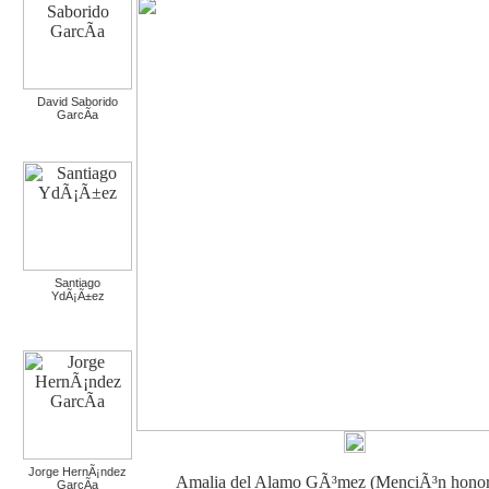
David Saborido
GarcÃ­a
Santiago
YdÃ¡Ã±ez
Jorge HernÃ¡ndez
Amalia del Alamo GÃ³mez (MenciÃ³n honorÃ
GarcÃ­a