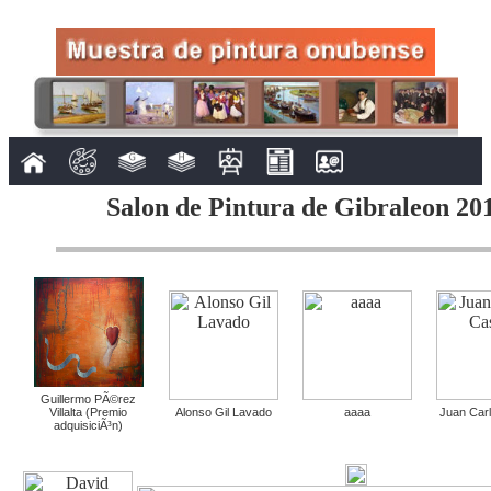
Salon de Pintura de Gibraleon 201
Guillermo PÃ©rez
Villalta (Premio
Alonso Gil Lavado
aaaa
Juan Carl
adquisiciÃ³n)