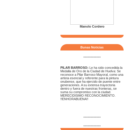
Manolo Cordero
Bunas Noticias
------------
PILAR BARROSO:
Le ha sido concedida la
Medalla de Oro de la Ciudad de Huelva: Se
reconoce a Pilar Barroso Mayoral, como una
artista esencial y referente para la pintura
onubense, que ha ejercido de puente entre
generaciones. A su extensa trayectoria
dentro y fuera de nuestras fronteras, se
suma su compromiso con la ciudad.
MERECIDISIMO RECONOCIMIENTO.
!!ENHORABUENA!!
------------
------------