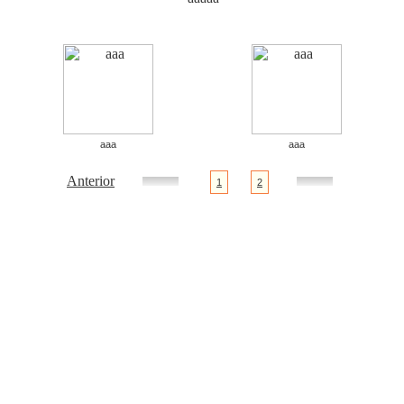
aaa
aaa
Anterior
1
2