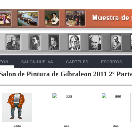
LEON
SALON HUELVA
CARTELES
ESCRITOS
Salon de Pintura de Gibraleon 2011 2º Part
aaaa
aaa
aaa