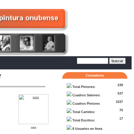
e
Contadores
239
Total Pintores:
537
Cuadros Salones:
1537
Cuadros Pintores
70
Total Carteles:
17
Total Escritos:
aaa
8 Usuarios en linea