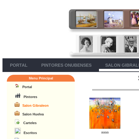
PORTAL
PINTORES ONUBENSES
SALON GIBRA
Menu Principal
Portal
Pintores
Salon Gibraleon
Salon Huelva
Carteles
aaaa
Escritos