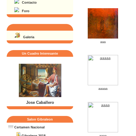
Contacto
Foro
Galeria
aaa
Un Cuadro Interesante
aaaaa
Jose Caballero
Salon Gibraleon
Certamen Nacional
aaaa
Gibraleon 2018