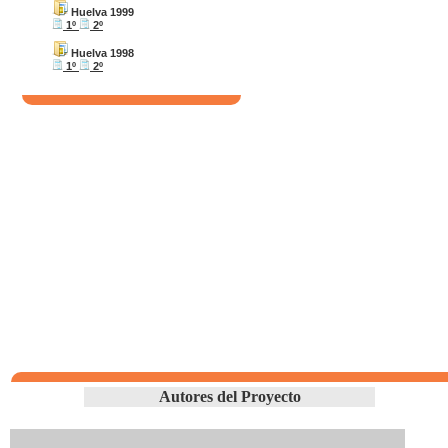
Huelva 1999
1º
2º
Huelva 1998
1º
2º
Autores del Proyecto