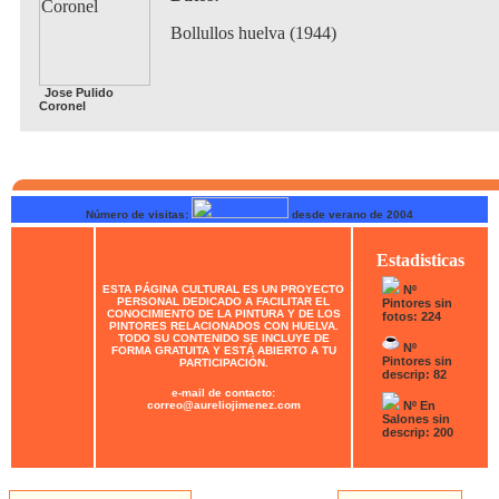
Bollullos huelva (1944)
Jose Pulido
Coronel
Número de visitas:
desde verano de 2004
Estadisticas
ESTA PÁGINA CULTURAL ES UN PROYECTO
Nº
PERSONAL DEDICADO A FACILITAR EL
Pintores sin
CONOCIMIENTO DE LA PINTURA Y DE LOS
fotos: 224
PINTORES RELACIONADOS CON HUELVA.
TODO SU CONTENIDO SE INCLUYE DE
Nº
FORMA GRATUITA Y ESTÁ ABIERTO A TU
Pintores sin
PARTICIPACIÓN.
descrip: 82
e-mail de contacto:
correo@aureliojimenez.com
Nº En
Salones sin
descrip: 200