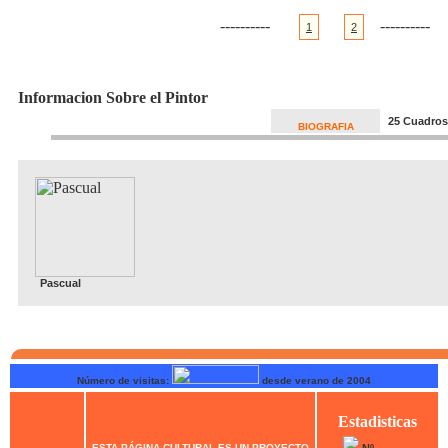
----------
----------
1
2
Informacion Sobre el Pintor
25 Cuadros
BIOGRAFIA
Pascual
Número de visitas:
desde verano de 2004
Estadisticas
ESTA PÁGINA CULTURAL ES UN PROYECTO