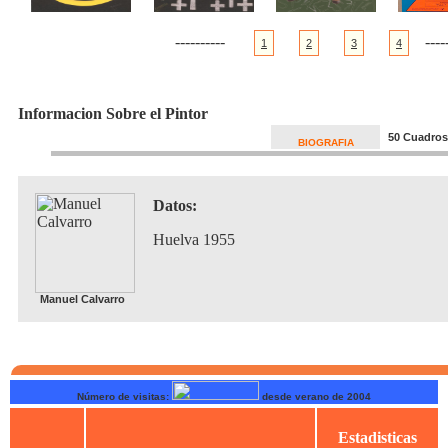
----------
-----
1
2
3
4
Informacion Sobre el Pintor
50 Cuadros
BIOGRAFIA
Datos:
Huelva 1955
Manuel Calvarro
Número de visitas:
desde verano de 2004
Estadisticas