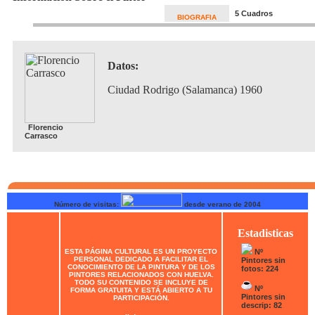
5 Cuadros
BIOGRAFIA
Datos:
Ciudad Rodrigo (Salamanca) 1960
Florencio
Carrasco
Número de visitas:
desde verano de 2004
Estadisticas
ESTA PÁGINA CULTURAL ES UN PROYECTO
Nº
PERSONAL DEDICADO A FACILITAR EL
Pintores sin
CONOCIMIENTO DE LA PINTURA Y DE LOS
fotos: 224
PINTORES RELACIONADOS CON HUELVA.
TODO SU CONTENIDO SE INCLUYE DE
Nº
FORMA GRATUITA Y ESTÁ ABIERTO A TU
Pintores sin
PARTICIPACIÓN.
descrip: 82