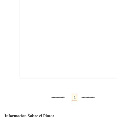
----------
----------
1
Informacion Sobre el Pintor