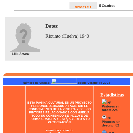
5 Cuadros
BIOGRAFIA
Datos:
Riotinto (Huelva) 1940
Lilia Arranz
Número de visitas:
desde verano de 2004
Estadisticas
ESTA PÁGINA CULTURAL ES UN PROYECTO
Nº
PERSONAL DEDICADO A FACILITAR EL
Pintores sin
CONOCIMIENTO DE LA PINTURA Y DE LOS
fotos: 224
PINTORES RELACIONADOS CON HUELVA.
TODO SU CONTENIDO SE INCLUYE DE
Nº
FORMA GRATUITA Y ESTÁ ABIERTO A TU
Pintores sin
PARTICIPACIÓN.
descrip: 82
e-mail de contacto: