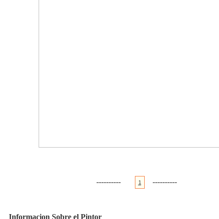
----------
----------
1
Informacion Sobre el Pintor