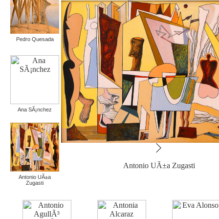
Pedro Quesada
Ana SÃ¡nchez
Antonio UÃ±a Zugasti
Antonio UÃ±a
Zugasti