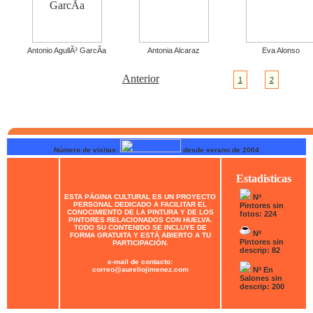
Antonio AgullÃ³ GarcÃ­a
Antonia Alcaraz
Eva Alonso
Anterior
1
2
Número de visitas:
desde verano de 2004
Estadisticas
ESTA PÁGINA CULTURAL ES UN PROYECTO
Nº
PERSONAL DEDICADO A FACILITAR EL
Pintores sin
CONOCIMIENTO DE LA PINTURA Y DE LOS
fotos: 224
PINTORES RELACIONADOS CON HUELVA.
TODO SU CONTENIDO SE INCLUYE DE
Nº
FORMA GRATUITA Y ESTÁ ABIERTO A TU
Pintores sin
PARTICIPACIÓN.
descrip: 82
e-mail de contacto:
correo@aureliojimenez.com
Nº En
Salones sin
descrip: 200