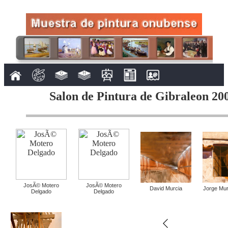
Salon de Pintura de Gibraleon 200
JosÃ© Motero
JosÃ© Motero
David Murcia
Jorge Muri
Delgado
Delgado