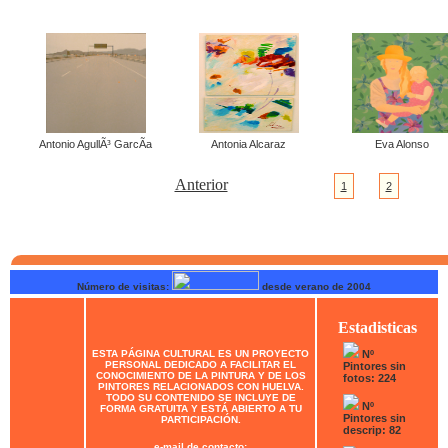
Antonio AgullÃ³ GarcÃ­a
Antonia Alcaraz
Eva Alonso
Anterior
1
2
Número de visitas:
desde verano de 2004
Estadisticas
ESTA PÁGINA CULTURAL ES UN PROYECTO
Nº
PERSONAL DEDICADO A FACILITAR EL
Pintores sin
CONOCIMIENTO DE LA PINTURA Y DE LOS
fotos: 224
PINTORES RELACIONADOS CON HUELVA.
TODO SU CONTENIDO SE INCLUYE DE
Nº
FORMA GRATUITA Y ESTÁ ABIERTO A TU
Pintores sin
PARTICIPACIÓN.
descrip: 82
e-mail de contacto: