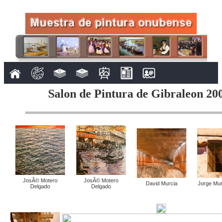
Salon de Pintura de Gibraleon 200
JosÃ© Motero
JosÃ© Motero
David Murcia
Jorge Muri
Delgado
Delgado