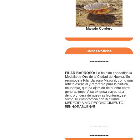
Manolo Cordero
Bunas Noticias
------------
PILAR BARROSO:
Le ha sido concedida la
Medalla de Oro de la Ciudad de Huelva: Se
reconoce a Pilar Barroso Mayoral, como una
artista esencial y referente para la pintura
onubense, que ha ejercido de puente entre
generaciones. A su extensa trayectoria
dentro y fuera de nuestras fronteras, se
suma su compromiso con la ciudad.
MERECIDISIMO RECONOCIMIENTO.
!!ENHORABUENA!!
------------
------------