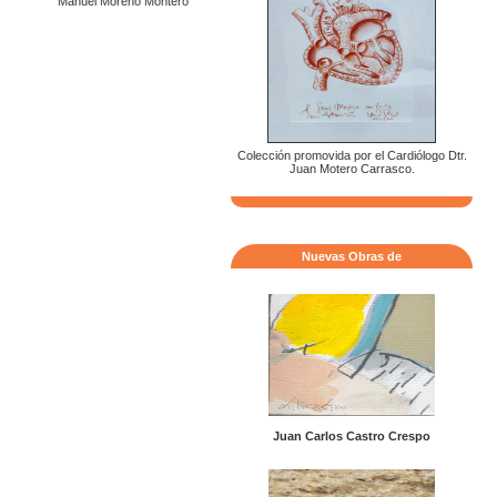
Manuel Moreno Montero
Colección promovida por el Cardiólogo Dtr.
Juan Motero Carrasco.
Nuevas Obras de
Juan Carlos Castro Crespo