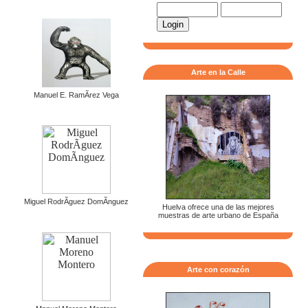
Arte en la Calle
Manuel E. RamÃ­rez Vega
Miguel RodrÃ­guez DomÃ­nguez
Huelva ofrece una de las mejores
muestras de arte urbano de España
Arte con corazón