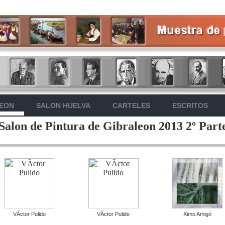
LEON
SALON HUELVA
CARTELES
ESCRITOS
Salon de Pintura de Gibraleon 2013 2º Part
VÃ­ctor Pulido
VÃ­ctor Pulido
Ximo Amigó