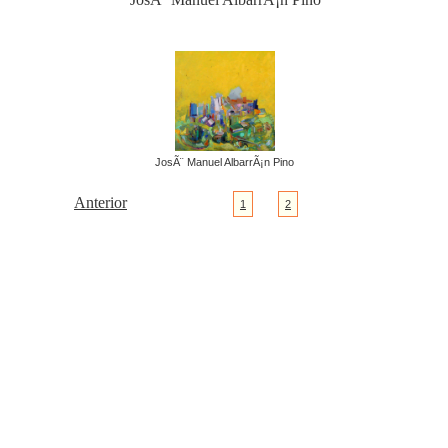
JosÃ¨ Manuel AlbarrÃ¡n Pino
Anterior
1
2