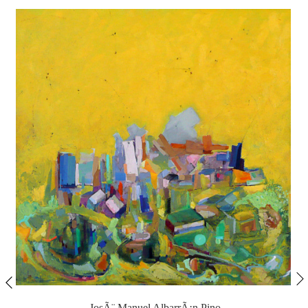
JosÃ¨ Manuel AlbarrÃ¡n Pino