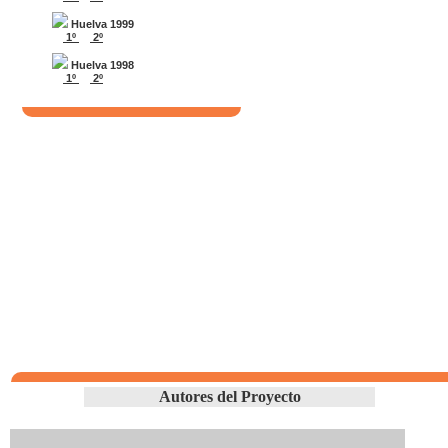
Huelva 1999
1º
2º
Huelva 1998
1º
2º
Autores del Proyecto