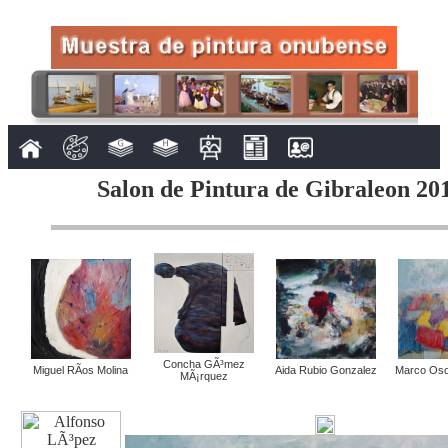
Salon de Pintura de Gibraleon 201
Concha GÃ³mez
Miguel RÃ­os Molina
Aida Rubio Gonzalez
Marco Oso
MÃ¡rquez