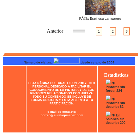
FÃ©lix Espinosa Lamparero
Anterior
1
2
3
Número de visitas:
desde verano de 2004
Estadisticas
ESTA PÁGINA CULTURAL ES UN PROYECTO
Nº
PERSONAL DEDICADO A FACILITAR EL
Pintores sin
CONOCIMIENTO DE LA PINTURA Y DE LOS
fotos: 224
PINTORES RELACIONADOS CON HUELVA.
TODO SU CONTENIDO SE INCLUYE DE
Nº
FORMA GRATUITA Y ESTÁ ABIERTO A TU
Pintores sin
PARTICIPACIÓN.
descrip: 82
e-mail de contacto:
correo@aureliojimenez.com
Nº En
Salones sin
descrip: 200