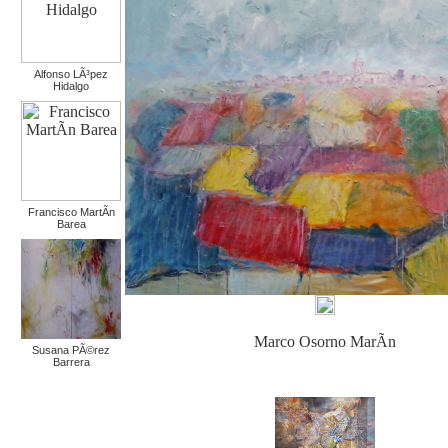
Alfonso LÃ³pez
Hidalgo
Francisco MartÃ­n
Barea
Marco Osorno MarÃ­n
Susana PÃ©rez
Barrera