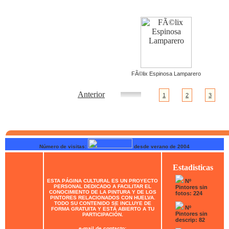
FÃ©lix Espinosa Lamparero
Anterior
1
2
3
Número de visitas:
desde verano de 2004
Estadisticas
ESTA PÁGINA CULTURAL ES UN PROYECTO
Nº
PERSONAL DEDICADO A FACILITAR EL
Pintores sin
CONOCIMIENTO DE LA PINTURA Y DE LOS
fotos: 224
PINTORES RELACIONADOS CON HUELVA.
TODO SU CONTENIDO SE INCLUYE DE
Nº
FORMA GRATUITA Y ESTÁ ABIERTO A TU
Pintores sin
PARTICIPACIÓN.
descrip: 82
e-mail de contacto: