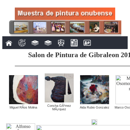
Salon de Pintura de Gibraleon 201
Concha GÃ³mez
Miguel RÃ­os Molina
Aida Rubio Gonzalez
Marco Oso
MÃ¡rquez