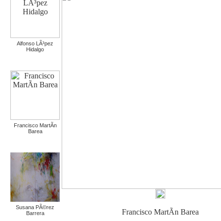
Alfonso LÃ³pez
Hidalgo
Francisco MartÃ­n
Barea
Susana PÃ©rez
Francisco MartÃ­n Barea
Barrera