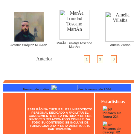
MarÃ­a Trinidad Toscano
Antonio SuÃ¡rez MuÃ±oz
Amelia Villalba
MartÃ­n
Anterior
1
2
3
Número de visitas:
desde verano de 2004
Estadisticas
ESTA PÁGINA CULTURAL ES UN PROYECTO
Nº
PERSONAL DEDICADO A FACILITAR EL
Pintores sin
CONOCIMIENTO DE LA PINTURA Y DE LOS
fotos: 224
PINTORES RELACIONADOS CON HUELVA.
TODO SU CONTENIDO SE INCLUYE DE
Nº
FORMA GRATUITA Y ESTÁ ABIERTO A TU
Pintores sin
PARTICIPACIÓN.
descrip: 82