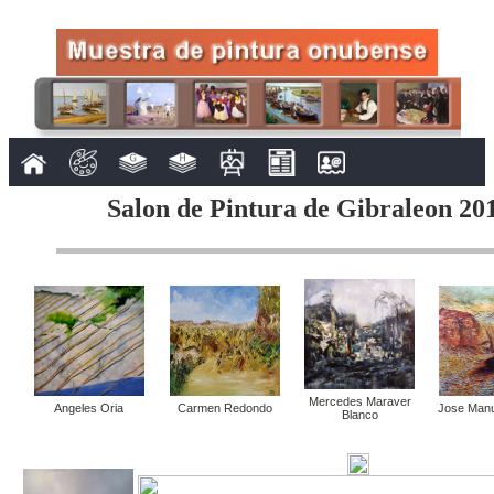
Salon de Pintura de Gibraleon 201
Mercedes Maraver
Angeles Oria
Carmen Redondo
Jose Manu
Blanco