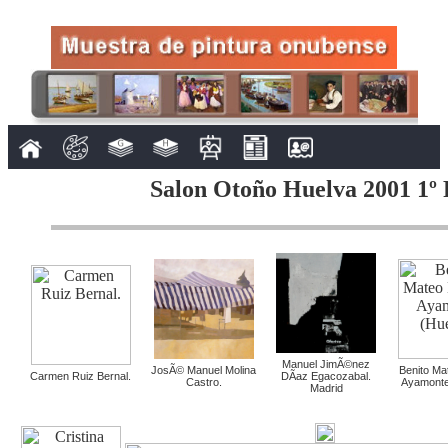
Salon Otoño Huelva 2001 1º 
Manuel JimÃ©nez
JosÃ© Manuel Molina
Benito Ma
Carmen Ruiz Bernal.
DÃ­az Egacozabal.
Castro.
Ayamonte
Madrid