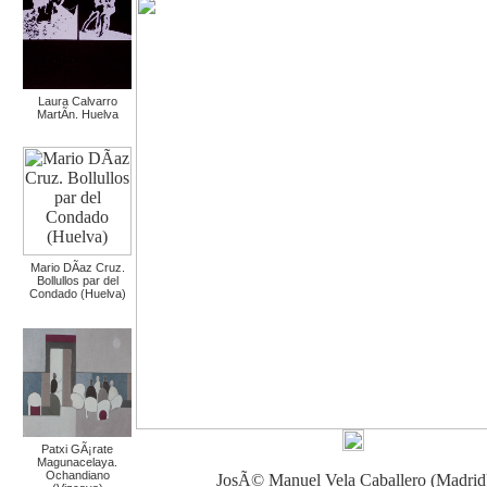
Laura Calvarro
MartÃ­n. Huelva
Mario DÃ­az Cruz.
Bollullos par del
Condado (Huelva)
Patxi GÃ¡rate
Magunacelaya.
Ochandiano
JosÃ© Manuel Vela Caballero (Madrid