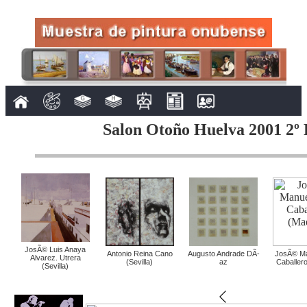
Salon Otoño Huelva 2001 2º 
JosÃ© Luis Anaya
Antonio Reina Cano
Augusto Andrade DÃ­
JosÃ© Ma
Alvarez. Utrera
(Sevilla)
az
Caballero
(Sevilla)