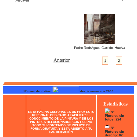
(Vizcaya)
Pedro RodrÃ­guez Garrido. Huelva
Anterior
1
2
Número de visitas:
desde verano de 2004
Estadisticas
ESTA PÁGINA CULTURAL ES UN PROYECTO
Nº
PERSONAL DEDICADO A FACILITAR EL
Pintores sin
CONOCIMIENTO DE LA PINTURA Y DE LOS
fotos: 224
PINTORES RELACIONADOS CON HUELVA.
TODO SU CONTENIDO SE INCLUYE DE
Nº
FORMA GRATUITA Y ESTÁ ABIERTO A TU
Pintores sin
PARTICIPACIÓN.
descrip: 82