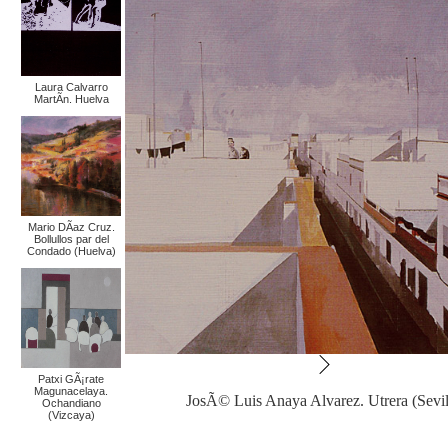
Laura Calvarro
MartÃ­n. Huelva
Mario DÃ­az Cruz.
Bollullos par del
Condado (Huelva)
Patxi GÃ¡rate
Magunacelaya.
JosÃ© Luis Anaya Alvarez. Utrera (Sevil
Ochandiano
(Vizcaya)