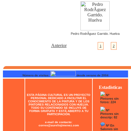
Pedro RodrÃ­guez Garrido. Huelva
Anterior
1
2
Número de visitas:
desde verano de 2004
Estadisticas
ESTA PÁGINA CULTURAL ES UN PROYECTO
Nº
PERSONAL DEDICADO A FACILITAR EL
Pintores sin
CONOCIMIENTO DE LA PINTURA Y DE LOS
fotos: 224
PINTORES RELACIONADOS CON HUELVA.
TODO SU CONTENIDO SE INCLUYE DE
Nº
FORMA GRATUITA Y ESTÁ ABIERTO A TU
Pintores sin
PARTICIPACIÓN.
descrip: 82
e-mail de contacto:
correo@aureliojimenez.com
Nº En
Salones sin