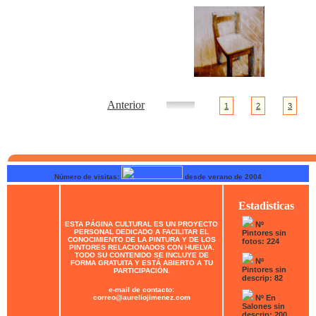
Anterior
1
2
3
Número de visitas:
desde verano de 2004
Estadisticas
ESTA PÁGINA CULTURAL ES UN PROYECTO
Nº
PERSONAL DEDICADO A FACILITAR EL
Pintores sin
CONOCIMIENTO DE LA PINTURA Y DE LOS
fotos: 224
PINTORES RELACIONADOS CON HUELVA.
TODO SU CONTENIDO SE INCLUYE DE
Nº
FORMA GRATUITA Y ESTÁ ABIERTO A TU
Pintores sin
PARTICIPACIÓN.
descrip: 82
e-mail de contacto:
correo@aureliojimenez.com
Nº En
Salones sin
descrip: 200