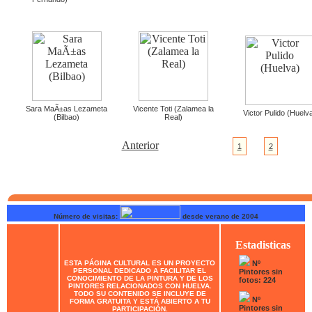
Sara MaÃ±as Lezameta
Vicente Toti (Zalamea la
Victor Pulido (Huelv
(Bilbao)
Real)
Anterior
1
2
Número de visitas:
desde verano de 2004
Estadisticas
ESTA PÁGINA CULTURAL ES UN PROYECTO
Nº
PERSONAL DEDICADO A FACILITAR EL
Pintores sin
CONOCIMIENTO DE LA PINTURA Y DE LOS
fotos: 224
PINTORES RELACIONADOS CON HUELVA.
TODO SU CONTENIDO SE INCLUYE DE
Nº
FORMA GRATUITA Y ESTÁ ABIERTO A TU
Pintores sin
PARTICIPACIÓN.