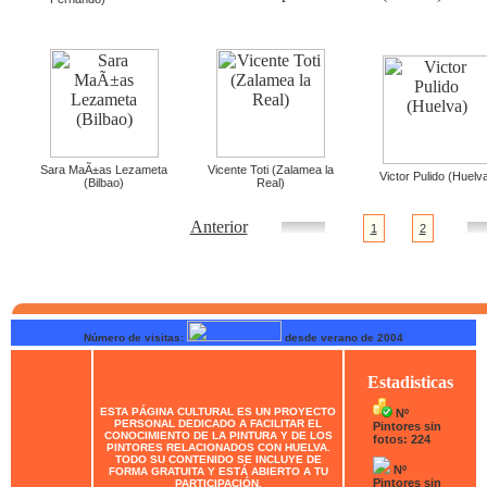
Sara MaÃ±as Lezameta
Vicente Toti (Zalamea la
Victor Pulido (Huelv
(Bilbao)
Real)
Anterior
1
2
Número de visitas:
desde verano de 2004
Estadisticas
ESTA PÁGINA CULTURAL ES UN PROYECTO
Nº
PERSONAL DEDICADO A FACILITAR EL
Pintores sin
CONOCIMIENTO DE LA PINTURA Y DE LOS
fotos: 224
PINTORES RELACIONADOS CON HUELVA.
TODO SU CONTENIDO SE INCLUYE DE
Nº
FORMA GRATUITA Y ESTÁ ABIERTO A TU
Pintores sin
PARTICIPACIÓN.