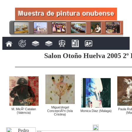
Salon Otoño Huelva 2005 2º 
Miguel Angel
M. MicÃ³ Catalan
Paula Rub
ConcepciÃ³n (Isla
Monica Diaz (Malaga)
(Valencia)
(Mad
Cristina)