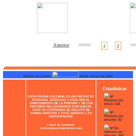
Anterior
1
2
Número de visitas:
desde verano de 2004
Estadisticas
ESTA PÁGINA CULTURAL ES UN PROYECTO
Nº
PERSONAL DEDICADO A FACILITAR EL
Pintores sin
CONOCIMIENTO DE LA PINTURA Y DE LOS
fotos: 224
PINTORES RELACIONADOS CON HUELVA.
TODO SU CONTENIDO SE INCLUYE DE
Nº
FORMA GRATUITA Y ESTÁ ABIERTO A TU
Pintores sin
PARTICIPACIÓN.
descrip: 82
e-mail de contacto:
correo@aureliojimenez.com
Nº En
Salones sin
descrip: 200