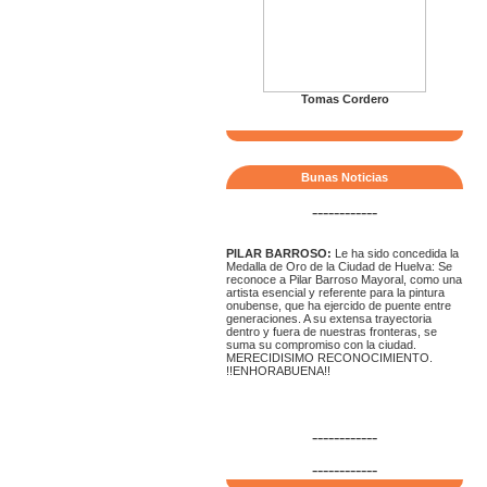
Tomas Cordero
Bunas Noticias
------------
PILAR BARROSO:
Le ha sido concedida la
Medalla de Oro de la Ciudad de Huelva: Se
reconoce a Pilar Barroso Mayoral, como una
artista esencial y referente para la pintura
onubense, que ha ejercido de puente entre
generaciones. A su extensa trayectoria
dentro y fuera de nuestras fronteras, se
suma su compromiso con la ciudad.
MERECIDISIMO RECONOCIMIENTO.
!!ENHORABUENA!!
------------
------------