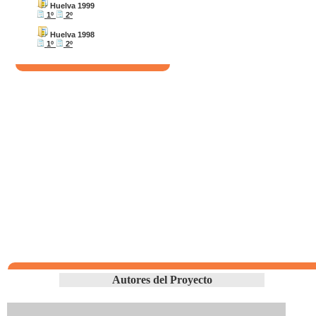
Huelva 1999
1º
2º
Huelva 1998
1º
2º
Autores del Proyecto