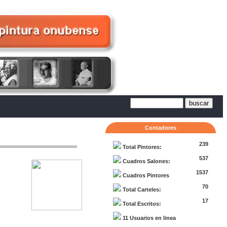
Contadores
239
Total Pintores:
537
Cuadros Salones:
1537
Cuadros Pintores
70
Total Carteles:
17
Total Escritos:
11 Usuarios en linea