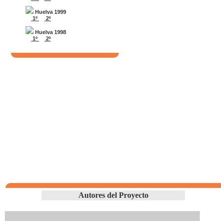
Huelva 1999
1º
2º
Huelva 1998
1º
2º
Autores del Proyecto