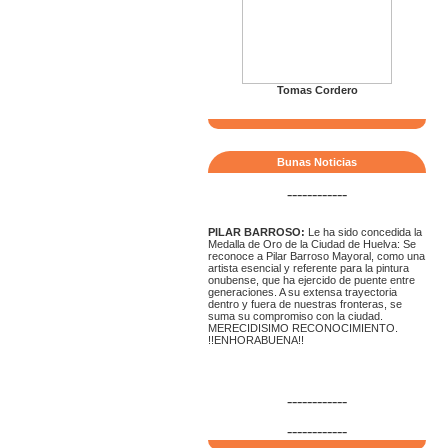
Tomas Cordero
Bunas Noticias
------------
PILAR BARROSO:
Le ha sido concedida la
Medalla de Oro de la Ciudad de Huelva: Se
reconoce a Pilar Barroso Mayoral, como una
artista esencial y referente para la pintura
onubense, que ha ejercido de puente entre
generaciones. A su extensa trayectoria
dentro y fuera de nuestras fronteras, se
suma su compromiso con la ciudad.
MERECIDISIMO RECONOCIMIENTO.
!!ENHORABUENA!!
------------
------------