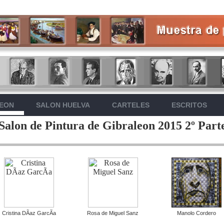
LEON
SALON HUELVA
CARTELES
ESCRITOS
Salon de Pintura de Gibraleon 2015 2º Part
Cristina DÃ­az GarcÃ­a
Rosa de Miguel Sanz
Manolo Cordero