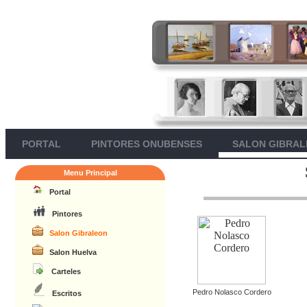
PORTAL
PINTORES ONUBENSES
SALON GIBRA
Menu Principal
Portal
Pintores
Salon Gibraleon
Salon Huelva
Carteles
Pedro Nolasco Cordero
Escritos