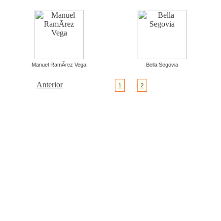
Manuel RamÃ­rez Vega
Bella Segovia
Anterior
1
2