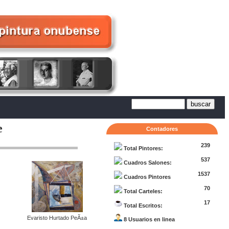
e
Contadores
239
Total Pintores:
537
Cuadros Salones:
1537
Cuadros Pintores
70
Total Carteles:
17
Total Escritos:
Evaristo Hurtado PeÃ±a
8 Usuarios en linea