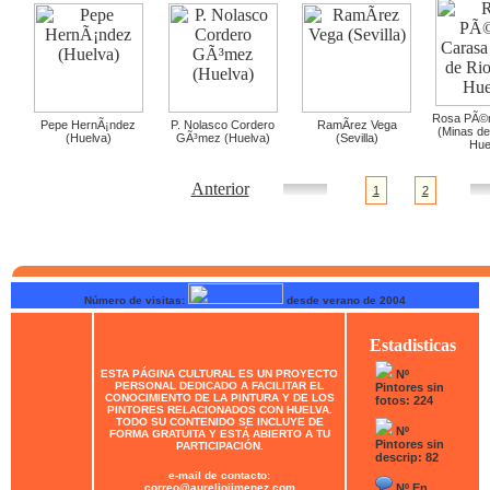
Rosa PÃ©r
Pepe HernÃ¡ndez
P. Nolasco Cordero
RamÃ­rez Vega
(Minas de 
(Huelva)
GÃ³mez (Huelva)
(Sevilla)
Hue
Anterior
1
2
Número de visitas:
desde verano de 2004
Estadisticas
ESTA PÁGINA CULTURAL ES UN PROYECTO
Nº
PERSONAL DEDICADO A FACILITAR EL
Pintores sin
CONOCIMIENTO DE LA PINTURA Y DE LOS
fotos: 224
PINTORES RELACIONADOS CON HUELVA.
TODO SU CONTENIDO SE INCLUYE DE
Nº
FORMA GRATUITA Y ESTÁ ABIERTO A TU
Pintores sin
PARTICIPACIÓN.
descrip: 82
e-mail de contacto:
correo@aureliojimenez.com
Nº En