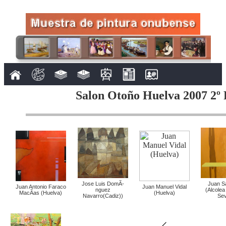
Salon Otoño Huelva 2007 2º 
Jose Luis DomÃ­
Juan S
Juan Antonio Faraco
Juan Manuel Vidal
nguez
(Alcolea 
MacÃ­as (Huelva)
(Huelva)
Navarro(Cadiz))
Sevi