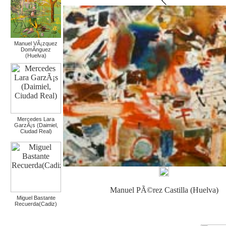
Manuel VÃ¡zquez
DomÃ­nguez
(Huelva)
Mercedes Lara
GarzÃ¡s (Daimiel,
Ciudad Real)
Manuel PÃ©rez Castilla (Huelva)
Miguel Bastante
Recuerda(Cadiz)