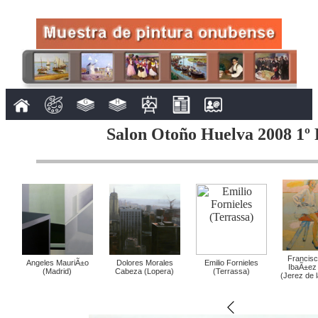
Salon Otoño Huelva 2008 1º 
Francisc
Angeles MauriÃ±o
Dolores Morales
Emilio Fornieles
IbaÃ±ez
(Madrid)
Cabeza (Lopera)
(Terrassa)
(Jerez de l