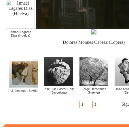
Ismael Lagares
Diaz (Huelva)
Dolores Morales Cabeza (Lopera)
Jose Luis Pastor Calle
Jorge Hernandez
Jose Anto
J. J. Jimenez (Sevilla)
(Barcelona)
(Huelva)
(Sev
Sigu
1
2