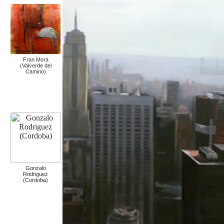
Fran Mora
(Valverde del
Camino)
Gonzalo
Rodriguez
(Cordoba)