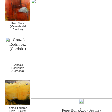
Fran Mora
(Valverde del
Camino)
Gonzalo
Rodriguez
(Cordoba)
Ismael Lagares
Pepe BonaÃ±o (Sevilla)
Diaz (Huelva)